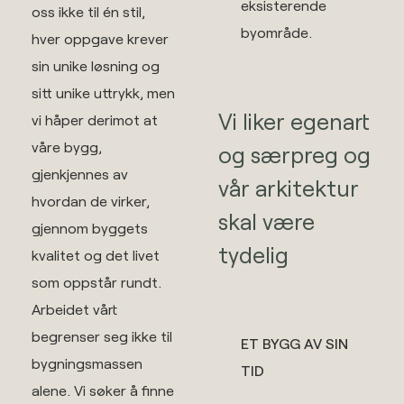
eksisterende
oss ikke til én stil,
byområde.
hver oppgave krever
sin unike løsning og
sitt unike uttrykk, men
Vi liker egenart
vi håper derimot at
våre bygg,
og særpreg og
gjenkjennes av
vår arkitektur
hvordan de virker,
skal være
gjennom byggets
tydelig
kvalitet og det livet
som oppstår rundt.
Arbeidet vårt
begrenser seg ikke til
ET BYGG AV SIN
bygningsmassen
TID​
alene. Vi søker å finne