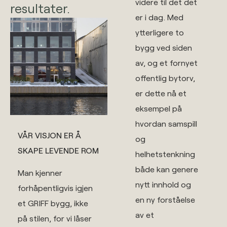
videre til det det
resultater.
er i dag. Med
ytterligere to
bygg ved siden
av, og et fornyet
offentlig bytorv,
er dette nå et
eksempel på
hvordan samspill
VÅR VISJON ER Å
og
SKAPE LEVENDE ROM
helhetstenkning
både kan genere
Man kjenner
nytt innhold og
forhåpentligvis igjen
en ny forståelse
et GRIFF bygg, ikke
av et
på stilen, for vi låser