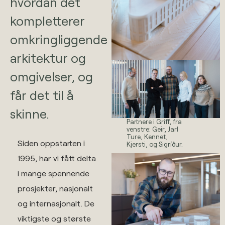
hvordan det
kompletterer
omkringliggende
arkitektur og
omgivelser, og
får det til å
skinne.
Partnere i Griff, fra
venstre: Geir, Jarl
Ture, Kennet,
Siden oppstarten i
Kjersti, og Sigríður.
1995, har vi fått delta
i mange spennende
prosjekter, nasjonalt
og internasjonalt. De
viktigste og største