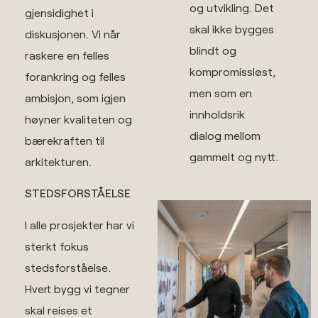
og utvikling. Det
gjensidighet i
skal ikke bygges
diskusjonen. Vi når
blindt og
raskere en felles
kompromissløst,
forankring og felles
men som en
ambisjon, som igjen
innholdsrik
høyner kvaliteten og
dialog mellom
bærekraften til
gammelt og nytt.
arkitekturen.
STEDSFORSTÅELSE​
I alle prosjekter har vi
sterkt fokus
stedsforståelse.
Hvert bygg vi tegner
skal reises et