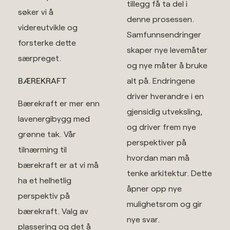
tillegg få ta del i
søker vi å
denne prosessen.
videreutvikle og
Samfunnsendringer
forsterke dette
skaper nye levemåter
særpreget.
og nye måter å bruke
alt på. Endringene
BÆREKRAFT
driver hverandre i en
Bærekraft er mer enn
gjensidig utveksling,
lavenergibygg med
og driver frem nye
grønne tak. Vår
perspektiver på
tilnærming til
hvordan man må
bærekraft er at vi må
tenke arkitektur. Dette
ha et helhetlig
åpner opp nye
perspektiv på
mulighetsrom og gir
bærekraft. Valg av
nye svar.
plassering og det å