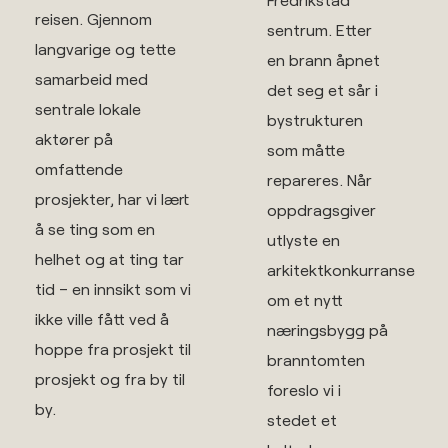
reisen. Gjennom
sentrum. Etter
langvarige og tette
en brann åpnet
samarbeid med
det seg et sår i
sentrale lokale
bystrukturen
aktører på
som måtte
omfattende
repareres. Når
prosjekter, har vi lært
oppdragsgiver
å se ting som en
utlyste en
helhet og at ting tar
arkitektkonkurranse
tid – en innsikt som vi
om et nytt
ikke ville fått ved å
næringsbygg på
hoppe fra prosjekt til
branntomten
prosjekt og fra by til
foreslo vi i
by.
stedet et