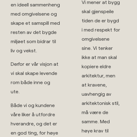
Vi mener at bygg
en ideell sammenheng
skal gjenspeile
med omgivelsene og
tiden de er bygd
skape et samspill med
i med respekt for
resten av det bygde
omgivelsene
miljøet som bidrar til
sine. Vi tenker
liv og vekst.
ikke at man skal
Derfor er vår visjon at
kopiere eldre
vi skal skape levende
arkitektur, men
rom både inne og
at kravene,
ute.
uavhengig av
arkitektonisk stil,
Både vi og kundene
må være de
våre liker å utfordre
samme. Med
hverandre, og det er
høye krav til
en god ting, for høye